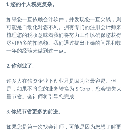
1. 您的个人税更复杂。
g
b
a
a
如果您一直依赖会计软件，并发现您一直欠钱，则
t
r
可能是自动化对您不利。拥有专门的注册会计师来
i
梳理您的税收意味着我们将努力工作以确保您获得
o
尽可能多的扣除额。我们通过提出正确的问题和数
n
十年的经验来做到这一点。
2. 你创业了。
许多人在独资企业下创业只是因为它最容易。但
是，如果不将您的业务转换为 S Corp，您会错失大
量节省。会计师将引导您完成。
3. 你想节省更多的前进。
如果您是第一次找会计师，可能是因为您想了解更