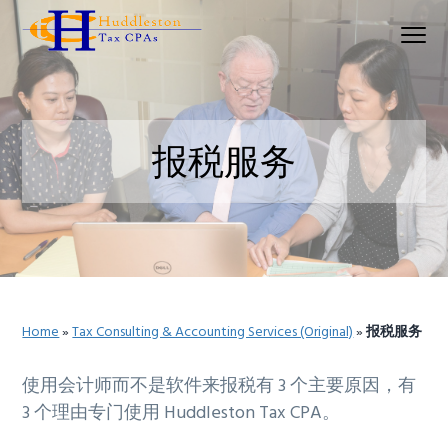
S
S
S
Menu
k
k
k
Huddleston Tax CPAs | Accounting Firm In Seat
i
i
i
p
p
p
t
t
t
o
o
o
报税服务
p
m
p
r
a
r
i
i
i
m
n
m
a
c
a
r
o
r
Home
»
Tax Consulting & Accounting Services (Original)
»
报税服务
y
n
y
n
t
s
使用会计师而不是软件来报税有 3 个主要原因，有
a
e
i
3 个理由专门使用 Huddleston Tax CPA。
v
n
d
i
t
e