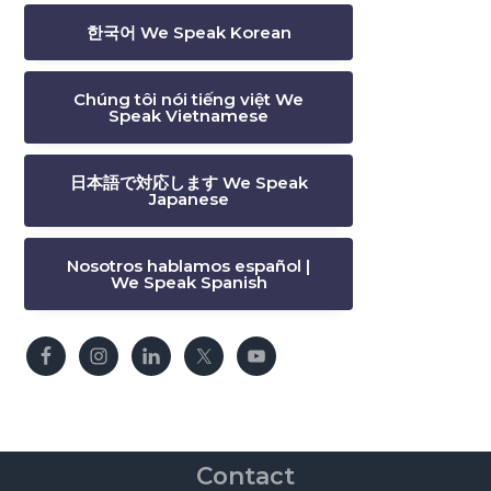
한국어 We Speak Korean
Chúng tôi nói tiếng việt We
Speak Vietnamese
日本語で対応します We Speak
Japanese
Nosotros hablamos español |
We Speak Spanish
Contact