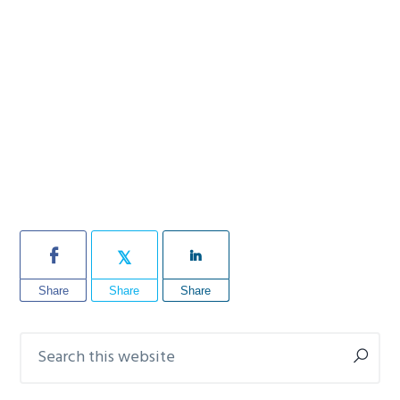
Share
Share
Share
Search
Primary
this
Sidebar
website